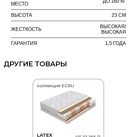
ДО 160 КГ
МЕСТО
ВЫСОТА
23 СМ
ВЫСОКАЯ/
LATEX
ЖЕСТКОСТЬ
ОТ 33 355 ₽
ВЫСОКАЯ
ГАРАНТИЯ
1,5 ГОДА
коллекция ECRU
BEIGE
ОТ 24 670 ₽
коллекция ECRU