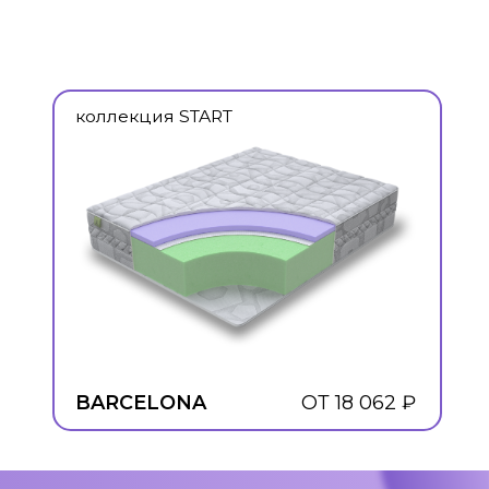
RCELONA
ОТ 18 062 ₽
ИГАЦИЯ
АЛЫ
НИИ
АЦИЯ
ТЫ
а сайта VISMA