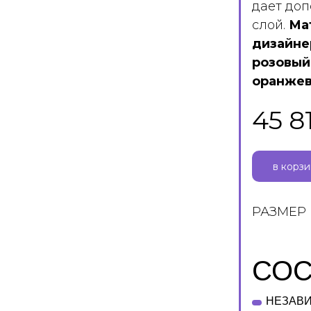
дает до
слой.
Ма
дизайнер
розовый
оранжев
45 8
в корз
РАЗМЕР
СОС
НЕЗАВИ