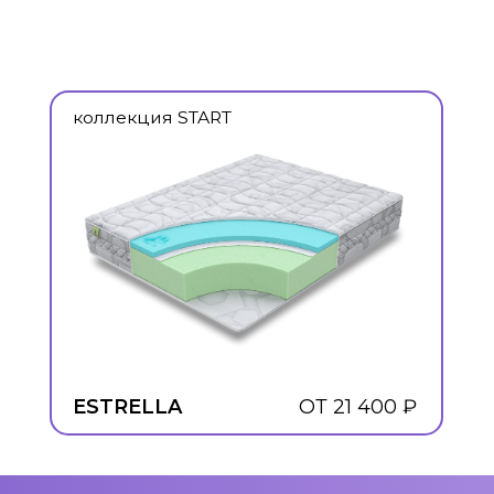
ESTRELLA
ОТ 21 400 ₽
BA
КОНТАКТЫ
НАВ
8 (800) 444-04-90
КАТАЛОГ
346720, Ростовская область, г. Аксай,
МАТЕРИ
ул. Западная 43 г
Режим работы: Пн-Пт с 8:00 до 17:00,
О КОМПА
перерыв с 12:00 до 13:00
ИНФОРМ
hello@sleepinvest.ru
КОНТАК
Разработк