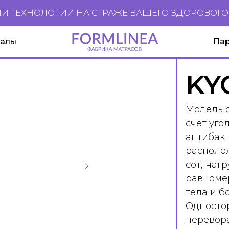
НОЛОГИИ НА СТРАЖЕ ВАШЕГО ЗДОРОВОГО СНА
Партнерам
KY
Модель с
счет уго
антибак
располо
сот, наг
равномер
тела и б
Одностор
перевор