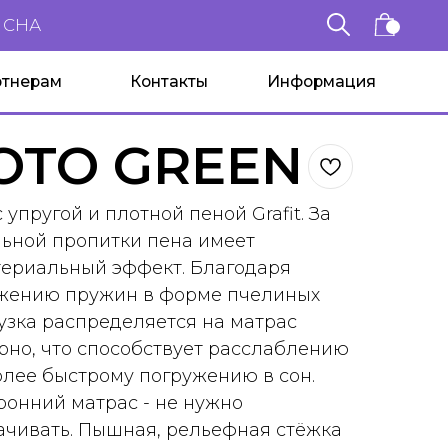
Контакты
Информация
OTO GREEN
 упругой и плотной пеной Grafit. За
льной пропитки пена имеет
териальный эффект. Благодаря
жению пружин в форме пчелиных
рузка распределяется на матрас
но, что способствует расслаблению
олее быстрому погружению в сон.
онний матрас - не нужно
ачивать. Пышная, рельефная стёжка