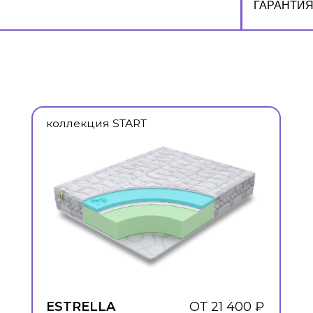
ГАРАНТИ
коллекция START
кол
ESTRELLA
ОТ 21 400 ₽
BA
КОНТАКТЫ
НАВ
8 (800) 444-04-90
КАТАЛОГ
346720, Ростовская область, г. Аксай,
МАТЕРИ
ул. Западная 43 г
Режим работы: Пн-Пт с 8:00 до 17:00,
О КОМПА
перерыв с 12:00 до 13:00
ИНФОРМ
hello@sleepinvest.ru