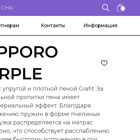
Контакты
Информация
PPORO
RPLE
 упругой и плотной пеной Grafit. За
льной пропитки пена имеет
териальный эффект. Благодаря
жению пружин в форме пчелиных
рузка распределяется на матрас
но, что способствует расслаблению
олее быстрому погружению в сон.