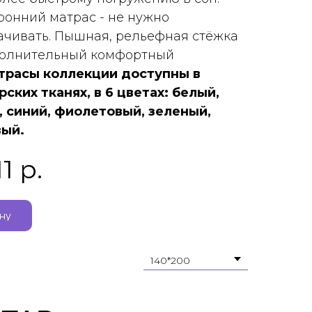
онний матрас - не нужно
ачивать. Пышная, рельефная стёжка
полнительный комфортный
трасы коллекции доступны в
ских тканях, в 6 цветах: белый,
, синий, фиолетовый, зеленый,
ый.
11
р.
ину