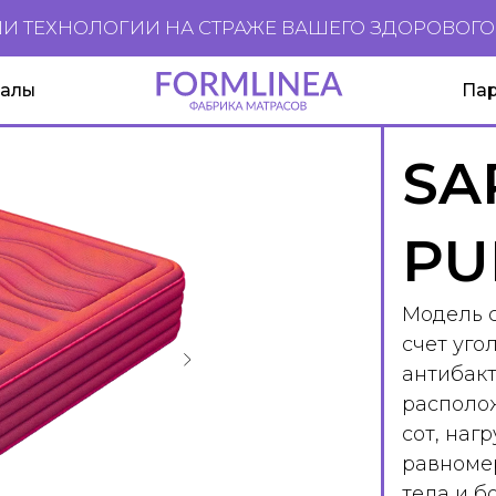
НОЛОГИИ НА СТРАЖЕ ВАШЕГО ЗДОРОВОГО СНА
Партнерам
SA
PU
Модель с
счет уго
антибак
располо
сот, наг
равномер
тела и б