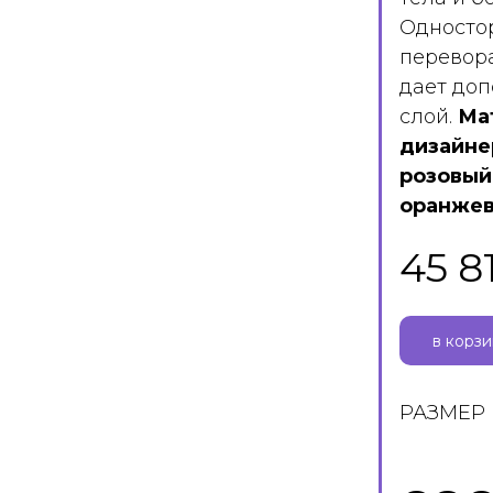
Одностор
перевор
дает до
слой.
Ма
дизайнер
розовый
оранжев
45 8
в корз
РАЗМЕР