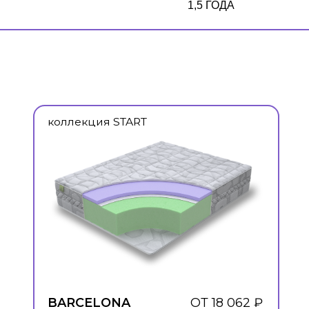
Я
1,5 ГОДА
лекция START
RCELONA
ОТ 18 062 ₽
ИГАЦИЯ
АЛЫ
НИИ
АЦИЯ