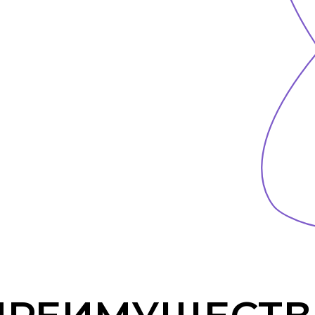
ЕИМУЩЕСТВА
СОВРЕМЕННОЕ
ЭР
ОБОРУДОВАНИЕ
Наша продукция изготовлена
Матрас
по новейшим технологиям
име
с использованием современного
соотв
оборудования, что гарантирует
тела
ее высокое качество.
обесп
положе