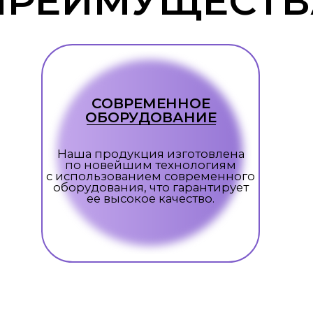
C 2012 ГОДА
ПРОИЗВОДСТВО
И ПРОДАЖА МАТРАСОВ
Основа деятельности компании - создание
современного эргономичного дизайна. Мн
и постоянное внимание к современным т
помогают мастерам производить изделия 
уровня.
Специалисты
внедряют в свою
FORMLINEA
разработки, что позволяет делать матрас
и комфортными для покупателей. Актуальн
медицины, анатомии.