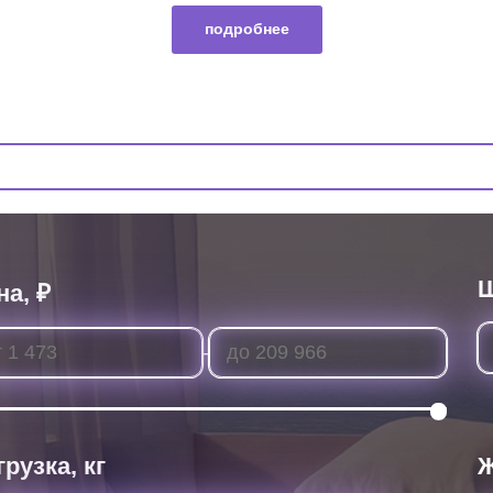
подробнее
Ширина × 
-
, кг
Жёсткость
Мягкая
Средняя
Жёсткая
показать товары