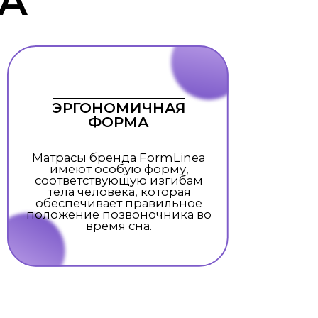
 уникальных матрасов
оголетний опыт работы
енденциям производства
высокого европейского
 продукцию инновационные
ы более совершенными
ые исследования в области