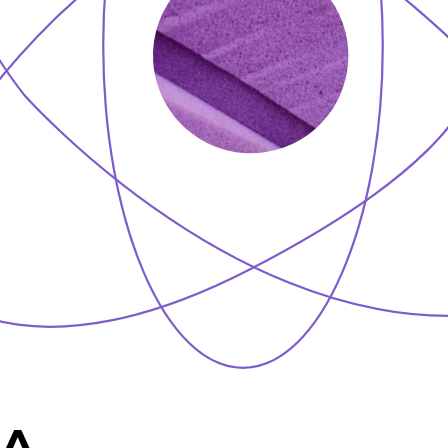
ГОНОМИЧНАЯ
ФОРМА
ы бренда FormLinea
ют особую форму,
етствующую изгибам
 человека, которая
ечивает правильное
ние позвоночника во
время сна.